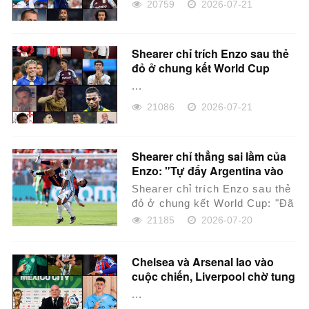
20759
2026-07-21
Shearer chỉ trích Enzo sau thẻ
đỏ ở chung kết World Cup
...
21086
2026-07-21
Shearer chỉ thẳng sai lầm của
Enzo: "Tự đẩy Argentina vào
thất bại!"
Shearer chỉ trích Enzo sau thẻ
đỏ ở chung kết World Cup: "Đã
có thẻ vàng mà còn vào bóng
21185
2026-07-20
như v...
Chelsea và Arsenal lao vào
cuộc chiến, Liverpool chờ tung
đòn
...