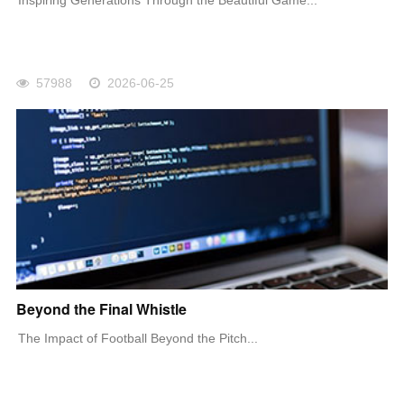
Inspiring Generations Through the Beautiful Game...
57988
2026-06-25
Beyond the Final Whistle
The Impact of Football Beyond the Pitch...