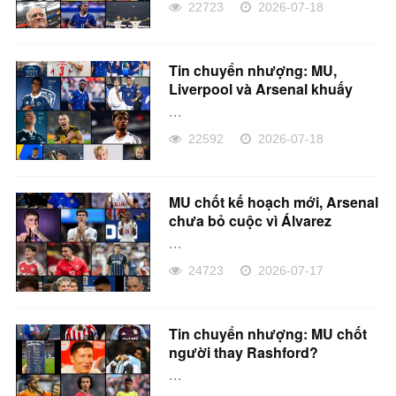
22723
2026-07-18
Tin chuyển nhượng: MU,
Liverpool và Arsenal khuấy
đảo TTCN
...
22592
2026-07-18
MU chốt kế hoạch mới, Arsenal
chưa bỏ cuộc vì Álvarez
...
24723
2026-07-17
Tin chuyển nhượng: MU chốt
người thay Rashford?
...