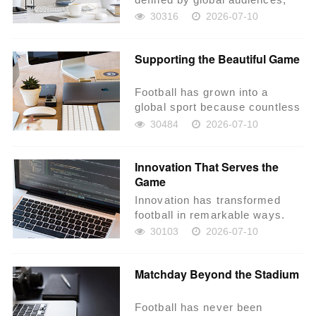
technological innovation, and
30316
2026-07-10
stronger...
Supporting the Beautiful Game
Football has grown into a
global sport because countless
individuals and organisations
30484
2026-07-10
continue inv...
Innovation That Serves the
Game
Innovation has transformed
football in remarkable ways.
Advances in sports science,
30103
2026-07-10
player developm...
Matchday Beyond the Stadium
Football has never been