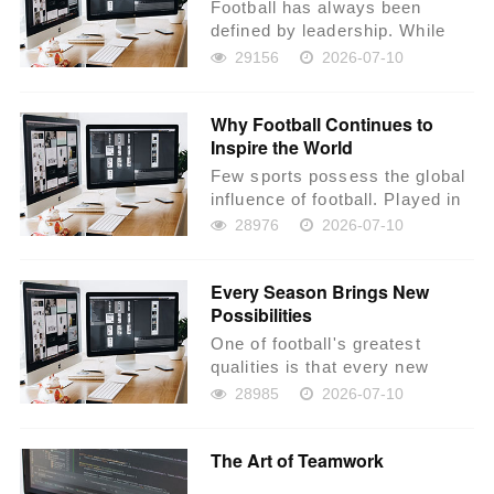
Football has always been
defined by leadership. While
players capture the attention of
29156
2026-07-10
supporters o...
Why Football Continues to
Inspire the World
Few sports possess the global
influence of football. Played in
cities, towns, villages, schools,
28976
2026-07-10
an...
Every Season Brings New
Possibilities
One of football's greatest
qualities is that every new
season offers a fresh
28985
2026-07-10
beginning. Previou...
The Art of Teamwork