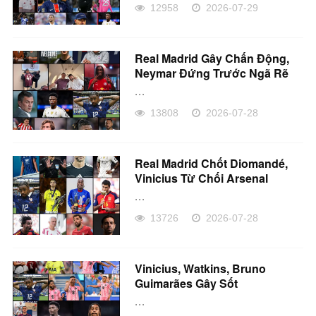
12958
2026-07-29
Real Madrid Gây Chấn Động,
Neymar Đứng Trước Ngã Rẽ
Lớn
...
13808
2026-07-28
Real Madrid Chốt Diomandé,
Vinicius Từ Chối Arsenal
...
13726
2026-07-28
Vinicius, Watkins, Bruno
Guimarães Gây Sốt
...