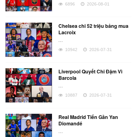
6896
2026-08-01
Chelsea chi 52 triệu bảng mua
Lacroix
...
10942
2026-07-31
Liverpool Quyết Chi Đậm Vì
Barcola
...
10887
2026-07-31
Real Madrid Tiến Gần Yan
Diomandé
...