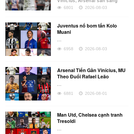
Vinícius, Arsenal sẵn sàng
theo đuổi thương vụ 150 triệu
6801
2026-08-03
euro...
Juventus nổ bom tấn Kolo
Muani
...
6958
2026-08-03
Arsenal Tiến Gần Vinícius, MU
Theo Đuổi Rafael Leão
...
6881
2026-08-01
Man Utd, Chelsea cạnh tranh
Tresoldi
...