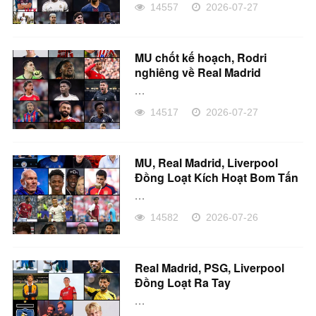
14557
2026-07-27
MU chốt kế hoạch, Rodri
nghiêng về Real Madrid
...
14517
2026-07-27
MU, Real Madrid, Liverpool
Đồng Loạt Kích Hoạt Bom Tấn
...
14582
2026-07-26
Real Madrid, PSG, Liverpool
Đồng Loạt Ra Tay
...