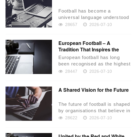
Football has become a
universal language understood
in every corner of the world.
28657
2026-07-10
Although every co...
European Football – A
Tradition That Inspires the
World
European football has long
been recognised as the highest
stage of the beautiful game.
28447
2026-07-10
From histori...
A Shared Vision for the Future
The future of football is shaped
by organisations that believe in
collaboration, innovation, and
28622
2026-07-10
lo...
United by the Red and White