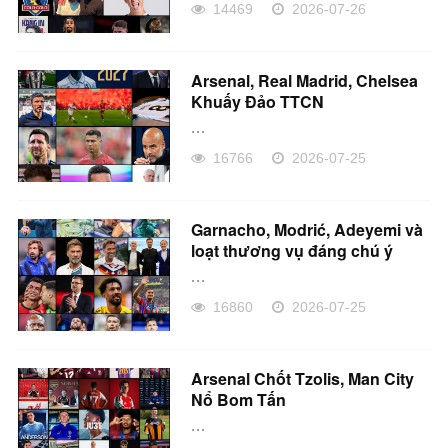
14469
2026-07-26
Arsenal, Real Madrid, Chelsea
Khuấy Đảo TTCN
...
16766
2026-07-25
Garnacho, Modrić, Adeyemi và
loạt thương vụ đáng chú ý
...
16860
2026-07-25
Arsenal Chốt Tzolis, Man City
Nổ Bom Tấn
...