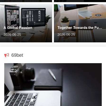
A Global Passion
Together Towards the Future
2026-06-25
2026-06-25
69bet