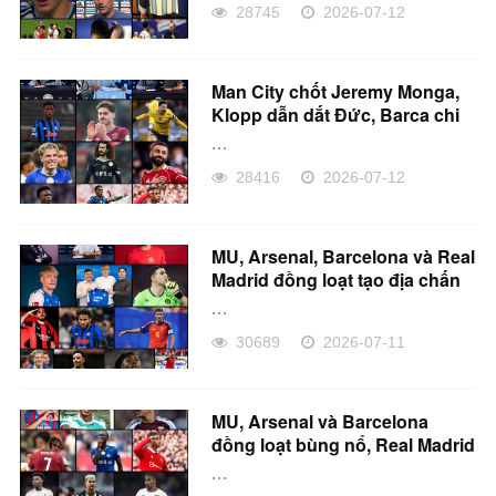
28745
2026-07-12
Man City chốt Jeremy Monga,
Klopp dẫn dắt Đức, Barca chi
130 triệu euro vì Julián Álvarez
...
28416
2026-07-12
MU, Arsenal, Barcelona và Real
Madrid đồng loạt tạo địa chấn
...
30689
2026-07-11
MU, Arsenal và Barcelona
đồng loạt bùng nổ, Real Madrid
từ chối 120 triệu Euro
...