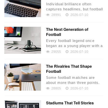
Individual brilliance often
captures headlines, but football
has always been defined by
28991
2026-07-10
teamwork. B...
The Next Generation of
Football
Every football legend once
began as a young player with a
dream. Long before lifting
29055
2026-07-10
trophies or pl...
The Rivalries That Shape
Football
Some football matches are
about more than three points.
They represent decades of
28805
2026-07-10
history, local pr...
Stadiums That Tell Stories