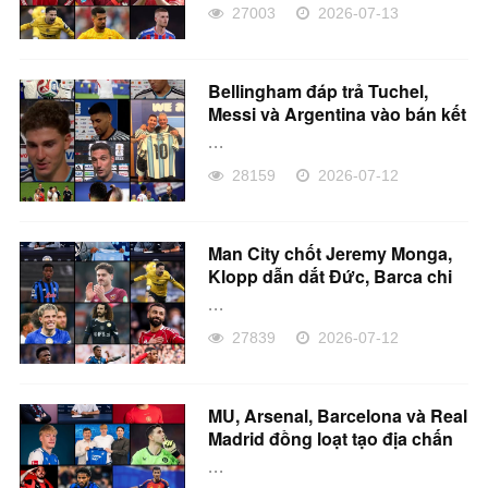
27003
2026-07-13
Bellingham đáp trả Tuchel,
Messi và Argentina vào bán kết
World Cup!
...
28159
2026-07-12
Man City chốt Jeremy Monga,
Klopp dẫn dắt Đức, Barca chi
130 triệu euro vì Julián Álvarez
...
27839
2026-07-12
MU, Arsenal, Barcelona và Real
Madrid đồng loạt tạo địa chấn
...