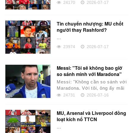
24170
2026-07-17
Tin chuyển nhượng: MU chốt
người thay Rashford?
...
23974
2026-07-17
Messi: "Tôi sẽ không bao giờ
so sánh mình với Maradona"
Messi: "Không cần so sánh với
Maradona. Với tôi, ông ấy mãi
mãi là người vĩ đại nhất."...
24731
2026-07-16
MU, Arsenal và Liverpool đồng
loạt kích nổ TTCN
...