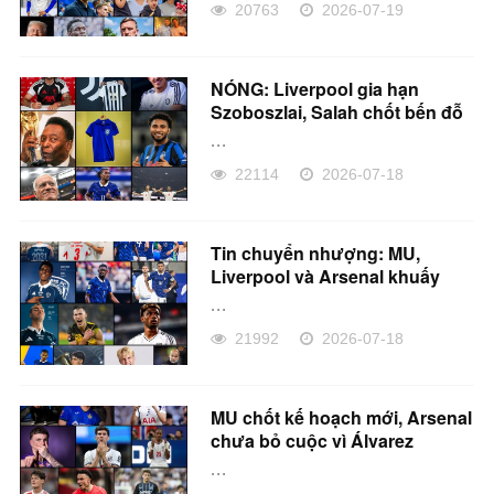
20763
2026-07-19
NÓNG: Liverpool gia hạn
Szoboszlai, Salah chốt bến đỗ
mới?
...
22114
2026-07-18
Tin chuyển nhượng: MU,
Liverpool và Arsenal khuấy
đảo TTCN
...
21992
2026-07-18
MU chốt kế hoạch mới, Arsenal
chưa bỏ cuộc vì Álvarez
...