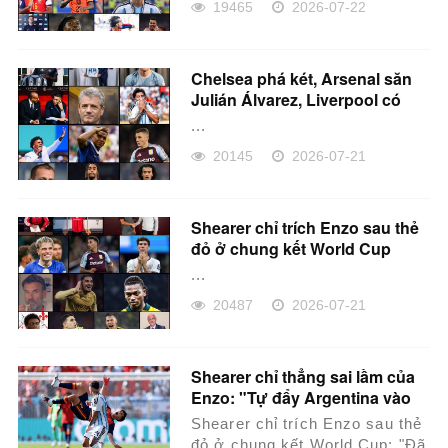
19465
2026-07-22
Chelsea phá két, Arsenal săn
Julián Álvarez, Liverpool có
mục tiêu mới
...
20145
2026-07-21
Shearer chỉ trích Enzo sau thẻ
đỏ ở chung kết World Cup
...
20487
2026-07-21
Shearer chỉ thẳng sai lầm của
Enzo: "Tự đẩy Argentina vào
thất bại!"
Shearer chỉ trích Enzo sau thẻ
đỏ ở chung kết World Cup: "Đã