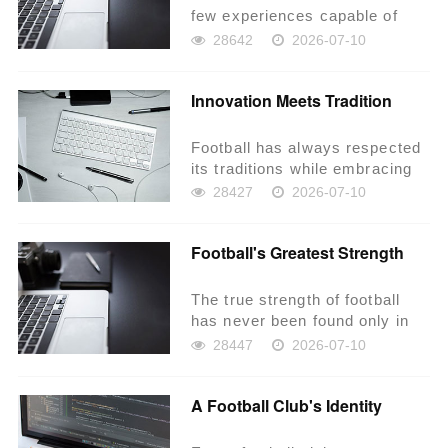
few experiences capable of
bringing together people from
28642
2026-07-10
every conti...
Innovation Meets Tradition
Football has always respected
its traditions while embracing
innovation. Throughout its
28427
2026-07-10
history, th...
Football's Greatest Strength
The true strength of football
has never been found only in
trophies or championships. It
28447
2026-07-10
lies in th...
A Football Club's Identity