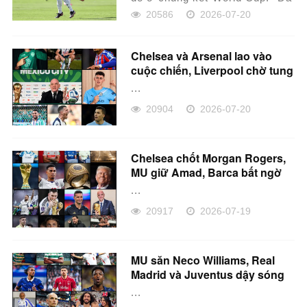
có thẻ vàng mà còn vào bóng
20586
2026-07-20
như v...
Chelsea và Arsenal lao vào
cuộc chiến, Liverpool chờ tung
đòn
...
20904
2026-07-20
Chelsea chốt Morgan Rogers,
MU giữ Amad, Barca bất ngờ
nhắm Gyökeres
...
20917
2026-07-19
MU săn Neco Williams, Real
Madrid và Juventus dậy sóng
...