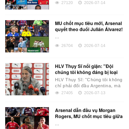
27120
2026-07-14
MU chốt mục tiêu mới, Arsenal
quyết theo đuổi Julián Álvarez!
...
26704
2026-07-14
HLV Thụy Sĩ nổi giận: "Đội
chúng tôi không đáng bị loại
theo cách này!"
HLV Thụy Sĩ: "Chúng tôi không
chỉ phải đối đầu Argentina, mà
còn phải chiến đấu với trọng
27405
2026-07-13
tài...
Arsenal dẫn đầu vụ Morgan
Rogers, MU chốt mục tiêu giữa
sân!
...