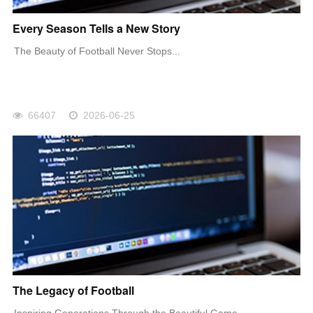
Every Season Tells a New Story
The Beauty of Football Never Stops...
66407
2026-06-25
The Legacy of Football