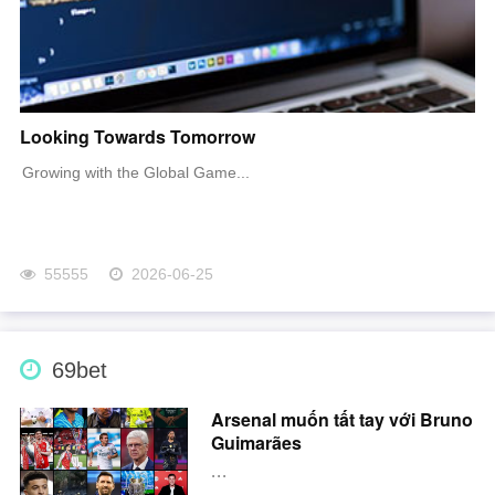
Looking Towards Tomorrow
Growing with the Global Game...
55555
2026-06-25
69bet
Arsenal muốn tất tay với Bruno
Guimarães
...