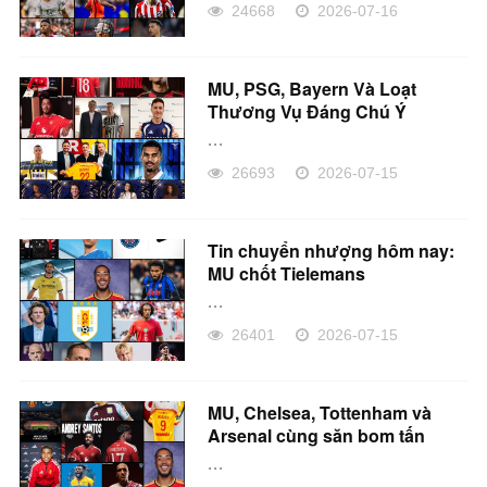
24668
2026-07-16
MU, PSG, Bayern Và Loạt
Thương Vụ Đáng Chú Ý
...
26693
2026-07-15
Tin chuyển nhượng hôm nay:
MU chốt Tielemans
...
26401
2026-07-15
MU, Chelsea, Tottenham và
Arsenal cùng săn bom tấn
...