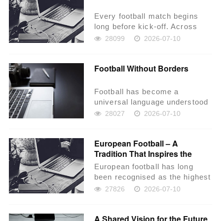
Every football match begins
long before kick-off. Across
Europe, matchday has become
28099
2026-07-10
a tradition th...
Football Without Borders
Football has become a
universal language understood
in every corner of the world.
28027
2026-07-10
Although every co...
European Football – A
Tradition That Inspires the
World
European football has long
been recognised as the highest
stage of the beautiful game.
27826
2026-07-10
From histori...
A Shared Vision for the Future