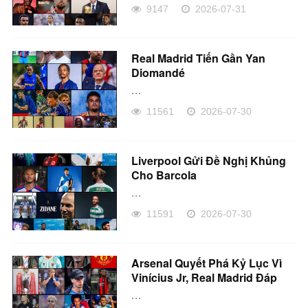
9147
2026-07-31
Real Madrid Tiến Gần Yan
Diomandé
...
11561
2026-07-30
Liverpool Gửi Đề Nghị Khủng
Cho Barcola
...
11591
2026-07-30
Arsenal Quyết Phá Kỷ Lục Vì
Vinícius Jr, Real Madrid Đáp
Trả!
...