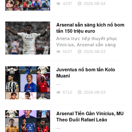
4237
2026-08-04
Arsenal sẵn sàng kích nổ bom
tấn 150 triệu euro
Arteta trực tiếp thuyết phục
Vinícius, Arsenal sẵn sàng
theo đuổi thương vụ 150 triệu
5537
2026-08-03
euro...
Juventus nổ bom tấn Kolo
Muani
...
5712
2026-08-03
Arsenal Tiến Gần Vinícius, MU
Theo Đuổi Rafael Leão
...