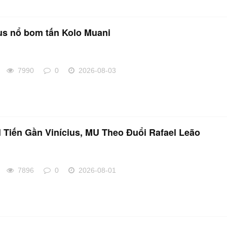
us nổ bom tấn Kolo Muani
7990
0
2026-08-03
 Tiến Gần Vinícius, MU Theo Đuổi Rafael Leão
7896
0
2026-08-01