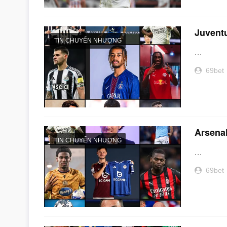
Juvent
TIN CHUYỂN NHƯỢNG
...
69bet
Arsenal
TIN CHUYỂN NHƯỢNG
...
69bet