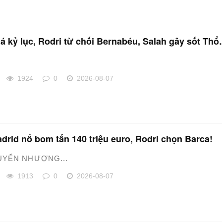
Real phá kỷ lục, Rod
1924
0
2026-08-07
drid nổ bom tấn 140 triệu euro, Rodri chọn Barca!
UYỂN NHƯỢNG...
1913
0
2026-08-07