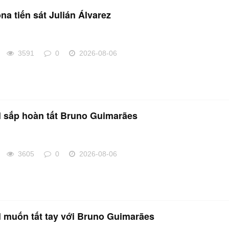
na tiến sát Julián Álvarez
3591
0
2026-08-06
l sắp hoàn tất Bruno Guimarães
3605
0
2026-08-06
l muốn tất tay với Bruno Guimarães