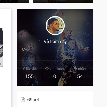
Về trạm này
69bet
Bài viết
bình luận
nhãn
155
0
54
69bet