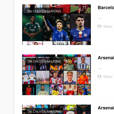
Barcelo
TIN CHUYỂN NHƯỢNG
...
69bet
Arsena
TIN CHUYỂN NHƯỢNG
...
69bet
Arsena
TIN CHUYỂN NHƯỢNG