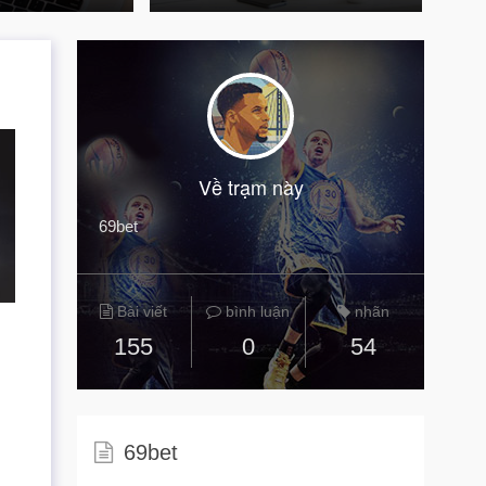
Về trạm này
69bet
Bài viết
bình luận
nhãn
155
0
54
69bet