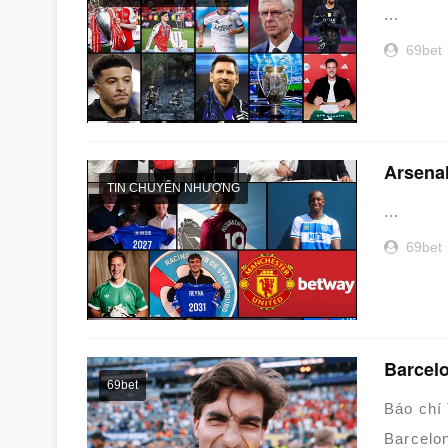
...
69bet
Arsena
TIN CHUYỂN NHƯỢNG
...
69bet
Barcelo
69bet
Báo chí 
Barcelon