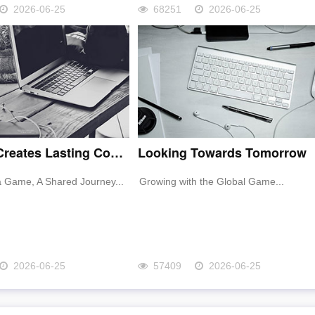
2026-06-25
68251
2026-06-25
Football Creates Lasting Connections
Looking Towards Tomorrow
 Game, A Shared Journey...
Growing with the Global Game...
2026-06-25
57409
2026-06-25