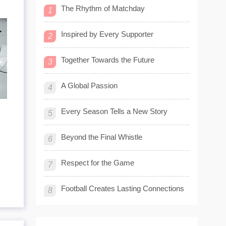
The Rhythm of Matchday
1
Inspired by Every Supporter
2
Together Towards the Future
3
A Global Passion
4
Every Season Tells a New Story
5
Beyond the Final Whistle
6
Respect for the Game
7
Football Creates Lasting Connections
8