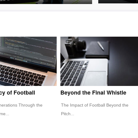
y of Football
Beyond the Final Whistle
nerations Through the
The Impact of Football Beyond the
me...
Pitch...