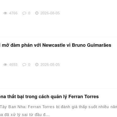
4766
0
2026-08-05
l mở đàm phán với Newcastle vì Bruno Guimarães
4693
0
2026-08-05
na thất bại trong cách quản lý Ferran Torres
Tây Ban Nha: Ferran Torres bị đánh giá thấp suốt nhiều nă
a đã xử lý sai từ đầu đ...