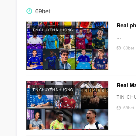
69bet
TIN CHUYỂN NHƯỢNG
...
69bet
Real Ma
TIN CHUYỂN NHƯỢNG
TIN CH
69bet