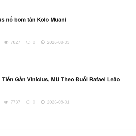
us nổ bom tấn Kolo Muani
7827
0
2026-08-03
 Tiến Gần Vinícius, MU Theo Đuổi Rafael Leão
7737
0
2026-08-01