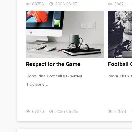
68756
2026-06-25
58871
Respect for the Game
Honouring Football's Greatest
More Than a
Traditions...
67870
2026-06-25
67594