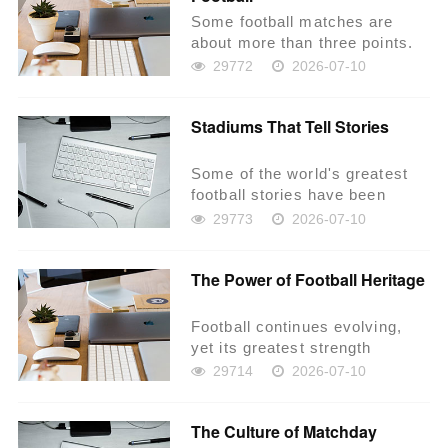
Some football matches are
about more than three points.
They represent decades of
29772
2026-07-10
history, local pr...
Stadiums That Tell Stories
Some of the world's greatest
football stories have been
written inside legendary
29773
2026-07-10
stadiums. Thes...
The Power of Football Heritage
Football continues evolving,
yet its greatest strength
remains its heritage. Historic
29714
2026-07-10
clubs, iconic...
The Culture of Matchday