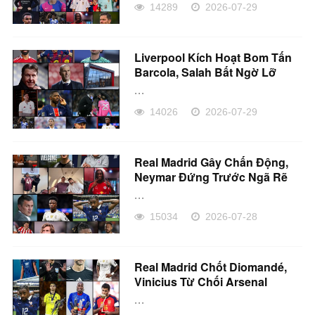
14289
2026-07-29
Liverpool Kích Hoạt Bom Tấn
Barcola, Salah Bất Ngờ Lỡ
Besiktas!
...
14026
2026-07-29
Real Madrid Gây Chấn Động,
Neymar Đứng Trước Ngã Rẽ
Lớn
...
15034
2026-07-28
Real Madrid Chốt Diomandé,
Vinicius Từ Chối Arsenal
...