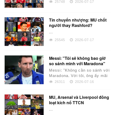
25748
2026-07-17
Tin chuyển nhượng: MU chốt
người thay Rashford?
...
25545
2026-07-17
Messi: "Tôi sẽ không bao giờ
so sánh mình với Maradona"
Messi: "Không cần so sánh với
Maradona. Với tôi, ông ấy mãi
mãi là người vĩ đại nhất."...
26311
2026-07-16
MU, Arsenal và Liverpool đồng
loạt kích nổ TTCN
...