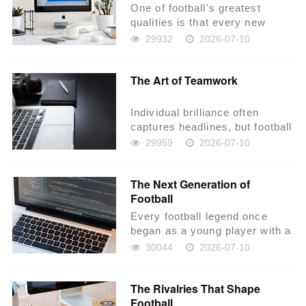
One of football's greatest
qualities is that every new
season offers a fresh
29932
2026-07-10
beginning. Previou...
The Art of Teamwork
Individual brilliance often
captures headlines, but football
has always been defined by
29959
2026-07-10
teamwork. B...
The Next Generation of
Football
Every football legend once
began as a young player with a
dream. Long before lifting
30044
2026-07-10
trophies or pl...
The Rivalries That Shape
Football