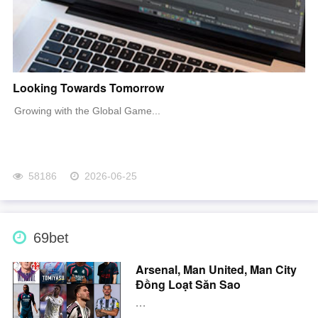
Looking Towards Tomorrow
Growing with the Global Game...
58186
2026-06-25
69bet
Arsenal, Man United, Man City
Đồng Loạt Săn Sao
...