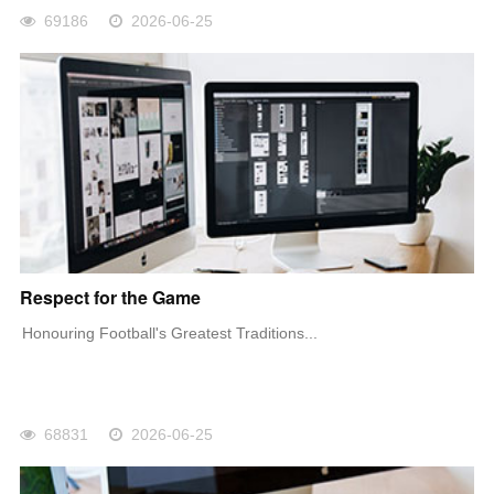
69186
2026-06-25
Respect for the Game
Honouring Football's Greatest Traditions...
68831
2026-06-25