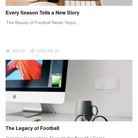
Every Season Tells a New Story
The Beauty of Football Never Stops...
69729
2026-06-25
The Legacy of Football