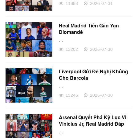
11883
2026-07-31
Real Madrid Tiến Gần Yan
Diomandé
...
13202
2026-07-30
Liverpool Gửi Đề Nghị Khủng
Cho Barcola
...
13246
2026-07-30
Arsenal Quyết Phá Kỷ Lục Vì
Vinícius Jr, Real Madrid Đáp
Trả!
...