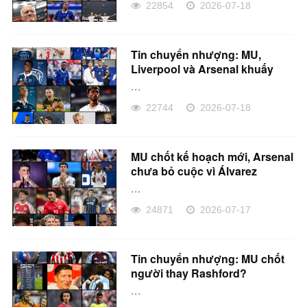
22854
2026-07-18
Tin chuyển nhượng: MU,
Liverpool và Arsenal khuấy
đảo TTCN
...
22744
2026-07-18
MU chốt kế hoạch mới, Arsenal
chưa bỏ cuộc vì Álvarez
...
24871
2026-07-17
Tin chuyển nhượng: MU chốt
người thay Rashford?
...