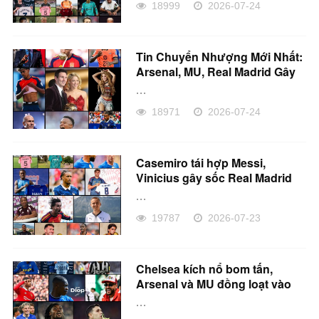
18999
2026-07-24
Tin Chuyển Nhượng Mới Nhất:
Arsenal, MU, Real Madrid Gây
Bão
...
18971
2026-07-24
Casemiro tái hợp Messi,
Vinicius gây sốc Real Madrid
...
19787
2026-07-23
Chelsea kích nổ bom tấn,
Arsenal và MU đồng loạt vào
cuộc
...