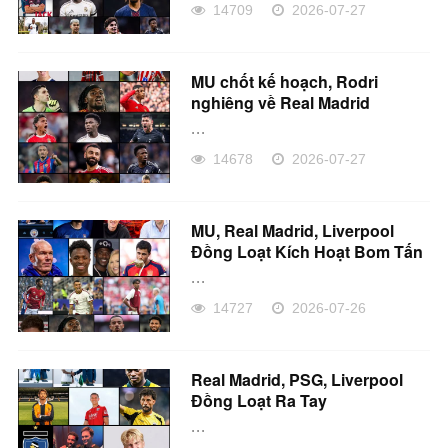
14709
2026-07-27
MU chốt kế hoạch, Rodri
nghiêng về Real Madrid
...
14678
2026-07-27
MU, Real Madrid, Liverpool
Đồng Loạt Kích Hoạt Bom Tấn
...
14727
2026-07-26
Real Madrid, PSG, Liverpool
Đồng Loạt Ra Tay
...