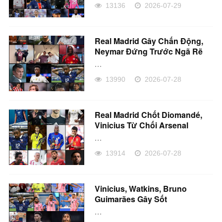
13136
2026-07-29
Real Madrid Gây Chấn Động,
Neymar Đứng Trước Ngã Rẽ
Lớn
...
13990
2026-07-28
Real Madrid Chốt Diomandé,
Vinicius Từ Chối Arsenal
...
13914
2026-07-28
Vinicius, Watkins, Bruno
Guimarães Gây Sốt
...