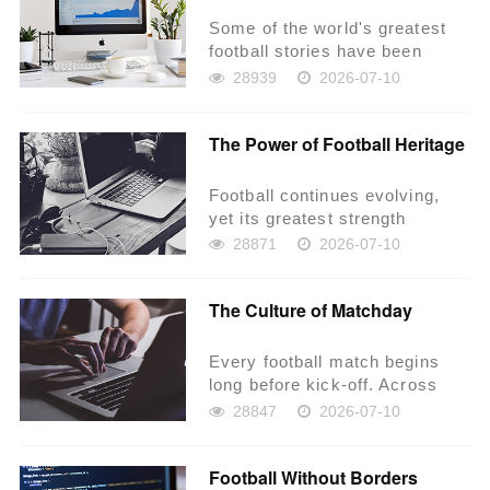
Some of the world's greatest
football stories have been
written inside legendary
28939
2026-07-10
stadiums. Thes...
The Power of Football Heritage
Football continues evolving,
yet its greatest strength
remains its heritage. Historic
28871
2026-07-10
clubs, iconic...
The Culture of Matchday
Every football match begins
long before kick-off. Across
Europe, matchday has become
28847
2026-07-10
a tradition th...
Football Without Borders