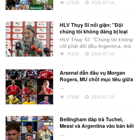
27528
2026-07-14
HLV Thụy Sĩ nổi giận: "Đội
chúng tôi không đáng bị loại
theo cách này!"
HLV Thụy Sĩ: "Chúng tôi không
chỉ phải đối đầu Argentina, mà
còn phải chiến đấu với trọng
28133
2026-07-13
tài...
Arsenal dẫn đầu vụ Morgan
Rogers, MU chốt mục tiêu giữa
sân!
...
27688
2026-07-13
Bellingham đáp trả Tuchel,
Messi và Argentina vào bán kết
World Cup!
...