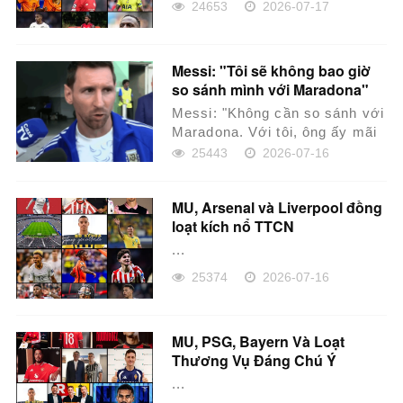
24653
2026-07-17
Messi: "Tôi sẽ không bao giờ
so sánh mình với Maradona"
Messi: "Không cần so sánh với
Maradona. Với tôi, ông ấy mãi
mãi là người vĩ đại nhất."...
25443
2026-07-16
MU, Arsenal và Liverpool đồng
loạt kích nổ TTCN
...
25374
2026-07-16
MU, PSG, Bayern Và Loạt
Thương Vụ Đáng Chú Ý
...