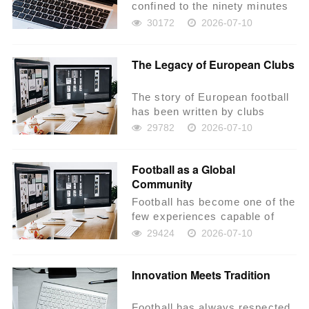
confined to the ninety minutes
played on the pitch. Matchday
30172
2026-07-10
begins long be...
The Legacy of European Clubs
The story of European football
has been written by clubs
whose influence extends far
29782
2026-07-10
beyond trophie...
Football as a Global
Community
Football has become one of the
few experiences capable of
bringing together people from
29424
2026-07-10
every conti...
Innovation Meets Tradition
Football has always respected