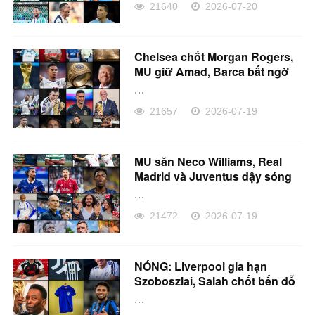
21640
2026-07-20
Chelsea chốt Morgan Rogers,
MU giữ Amad, Barca bất ngờ
nhắm Gyökeres
...
21657
2026-07-19
MU săn Neco Williams, Real
Madrid và Juventus dậy sóng
...
21472
2026-07-19
NÓNG: Liverpool gia hạn
Szoboszlai, Salah chốt bến đỗ
mới?
...