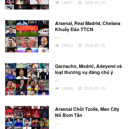
14627
2026-07-26
Arsenal, Real Madrid, Chelsea
Khuấy Đảo TTCN
...
16913
2026-07-25
Garnacho, Modrić, Adeyemi và
loạt thương vụ đáng chú ý
...
16998
2026-07-25
Arsenal Chốt Tzolis, Man City
Nổ Bom Tấn
...