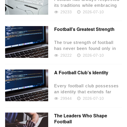
its traditions while embracing
innovation. Throughout its
29233
2026-07-10
history, th...
Football's Greatest Strength
The true strength of football
has never been found only in
trophies or championships. It
29222
2026-07-10
lies in th...
A Football Club's Identity
Every football club possesses
an identity that extends far
beyond its badge, colours, or
29944
2026-07-10
stadium. I...
The Leaders Who Shape
Football